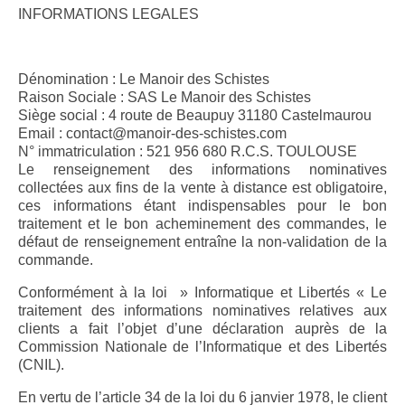
Les Schistes
INFORMATIONS LEGALES
L’Altitude
Un vent du Nord
Dénomination : Le Manoir des Schistes
Raison Sociale : SAS Le Manoir des Schistes
Siège social : 4 route de Beaupuy 31180 Castelmaurou
Nos vins
Email : contact@manoir-des-schistes.com
N° immatriculation : 521 956 680 R.C.S. TOULOUSE
Vins secs
Le renseignement des informations nominatives
collectées aux fins de la vente à distance est obligatoire,
Le Secret des Marchands, Vin de France
ces informations étant indispensables pour le bon
rouge sec 2015
traitement et le bon acheminement des commandes, le
défaut de renseignement entraîne la non-validation de la
Le Secret des Marchands, Côtes Catalanes
commande.
rouge sec 2016
Conformément à la loi » Informatique et Libertés « Le
Le Secret des Marchands, Côtes Catalanes
traitement des informations nominatives relatives aux
rouge sec 2017
clients a fait l’objet d’une déclaration auprès de la
Commission Nationale de l’Informatique et des Libertés
Vins doux vintage
(CNIL).
Le Secret des Marchands, AOP Maury rouge
En vertu de l’article 34 de la loi du 6 janvier 1978, le client