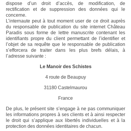
doux 2010
dispose d’un droit d’accès, de modification, de
rectification et de suppression des données qui le
Le Secret des Marchands, AOP Maury rouge
concerne.
doux 2011
L’internaute peut à tout moment user de ce droit auprès
du responsable de publication du site internet Château
Le Secret des Marchands, AOP Maury rouge
Paradis sous forme de lettre manuscrite contenant les
doux 2013
identifiants propre du client permettant de l’identifier et
l’objet de sa requête que le responsable de publication
Le Secret des Marchands, AOP Maury rouge
s’efforcera de traiter dans les plus brefs délais, à
doux 2014
l’adresse suivante :
Le Manoir des Schistes
Boutique
4 route de Beaupuy
Wine Style
31180 Castelmaurou
Contact
France
De plus, le présent site s’engage à ne pas communiquer
les informations propres à ses clients et à ainsi respecter
le droit qui s’applique aux libertés individuelles et à la
protection des données identitaires de chacun.