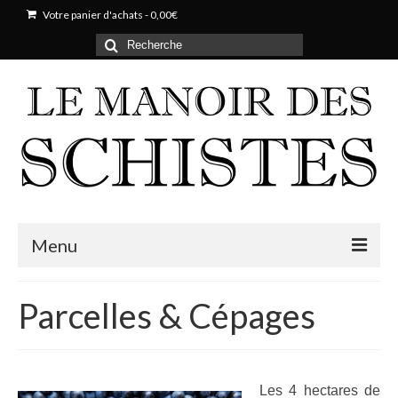
Votre panier d'achats
-
0,00
€
Rechercher
:
Menu
Notre domaine
Parcelles & Cépages
Histoire
Parcelles & Cépages
Les 4 hectares de