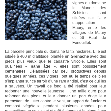
Les Schistes
vignes du domaine
le Manoir des
L’Altitude
Schistes sont
situées sur l’aire
Un vent du Nord
d’appellation
Maury, entre les
Nos vins
villages de Maury
et St Paul de
Vins secs
Fenouillet.
La parcelle principale du domaine fait 2 hectares. Elle est
Le Secret des Marchands, Vin de France
située à 400 m d’altitude, plantée en
Grenache
avec des
rouge sec 2015
pieds plus vieux que le cadastre viticole. Elles sont
qualifiées
« sans âge »
, elles sont possiblement
Le Secret des Marchands, Côtes Catalanes
centenaires. Délaissées car peu productives depuis
rouge sec 2016
quelques années, ces vignes ont eu le temps de bien
s’implanter sur ce terroir d’une rare aridité, c’est ce qui les
Le Secret des Marchands, Côtes Catalanes
a sauvées. Un travail de fond a été réalisé pour leur
rouge sec 2017
redonner une nouvelle jeunesse : une taille dure pour
reformer des pieds et leur donner un port érigé leur
Vins doux vintage
permettant de lutter contre le vent, un apport de fumier et
compost végétaux pendant plusieurs années pour
Le Secret des Marchands, AOP Maury rouge
reconstituer un sol vivant et prêt à donner à la vigne force