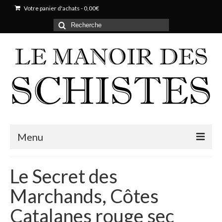
Votre panier d'achats
-
0,00
€
Rechercher
:
Menu
Notre domaine
Le Secret des
Histoire
Marchands, Côtes
Parcelles & Cépages
Catalanes rouge sec