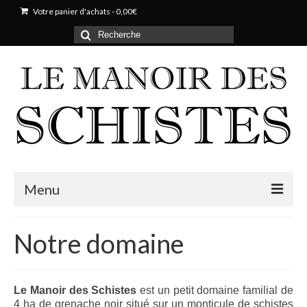
Votre panier d'achats
-
0,00
€
Rechercher
:
Menu
Notre domaine
Notre domaine
Histoire
Parcelles & Cépages
Le Manoir des Schistes
est un petit domaine familial de
4 ha de grenache noir situé sur un monticule de schistes