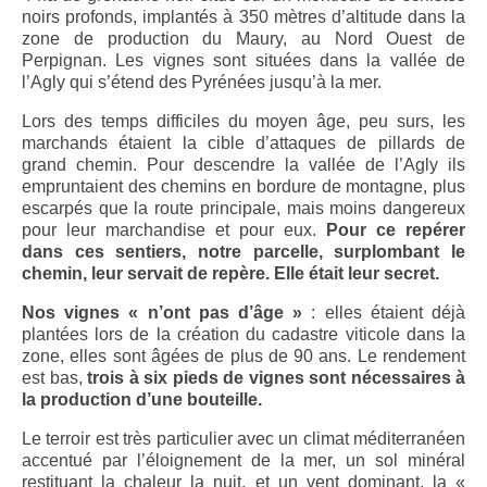
Les Schistes
noirs profonds, implantés à 350 mètres d’altitude dans la
zone de production du Maury, au Nord Ouest de
L’Altitude
Perpignan. Les vignes sont situées dans la vallée de
l’Agly qui s’étend des Pyrénées jusqu’à la mer.
Un vent du Nord
Lors des temps difficiles du moyen âge, peu surs, les
Nos vins
marchands étaient la cible d’attaques de pillards de
grand chemin. Pour descendre la vallée de l’Agly ils
Vins secs
empruntaient des chemins en bordure de montagne, plus
escarpés que la route principale, mais moins dangereux
Le Secret des Marchands, Vin de France
pour leur marchandise et pour eux.
Pour ce repérer
rouge sec 2015
dans ces sentiers, notre parcelle, surplombant le
chemin, leur servait de repère. Elle était leur secret.
Le Secret des Marchands, Côtes Catalanes
Nos vignes « n’ont pas d’âge »
: elles étaient déjà
rouge sec 2016
plantées lors de la création du cadastre viticole dans la
zone, elles sont âgées de plus de 90 ans. Le rendement
Le Secret des Marchands, Côtes Catalanes
est bas,
trois à six pieds de vignes sont nécessaires à
rouge sec 2017
la production d’une bouteille.
Vins doux vintage
Le terroir est très particulier avec un climat méditerranéen
accentué par l’éloignement de la mer, un sol minéral
Le Secret des Marchands, AOP Maury rouge
restituant la chaleur la nuit, et un vent dominant, la «