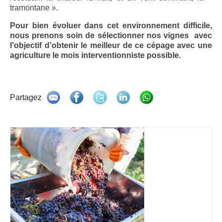
doux 2010
tramontane ».
Le Secret des Marchands, AOP Maury rouge
Pour bien évoluer dans cet environnement difficile,
doux 2011
nous prenons soin de sélectionner nos vignes avec
l’objectif d’obtenir le meilleur de ce cépage avec une
Le Secret des Marchands, AOP Maury rouge
agriculture le mois interventionniste possible.
doux 2013
Le Secret des Marchands, AOP Maury rouge
doux 2014
Partagez
Boutique
Wine Style
Contact