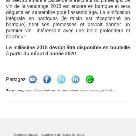
année, surement à cause de la fraicheur du printemps. Le
doux 2010
vin de la vendange 2018 est encore en barrique et sera
dégusté en septembre pour l’assemblage. La vinification
Le Secret des Marchands, AOP Maury rouge
intégrale en barriques (le raisin est réceptionné en
doux 2011
barrique) tient ses promesses et devrait donner un
premier vin intéressant avec une belle profondeur et
Le Secret des Marchands, AOP Maury rouge
fraicheur.
doux 2013
Le millésime 2018 devrait être disponible en bouteille
Le Secret des Marchands, AOP Maury rouge
à partir du début d’année 2020.
doux 2014
Boutique
Partagez
Wine Style
aop maury
,
cave
,
côtes catalanes
,
vin rouge doux
,
vin rouge sec
,
vinification
Contact
Mentions légales
Conditions générales de vente