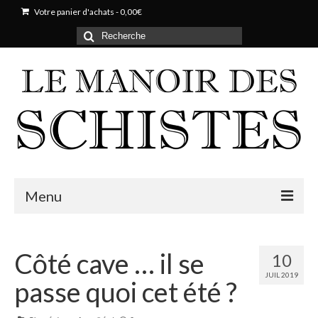
Votre panier d'achats
-
0,00
€
Rechercher
:
Menu
Notre domaine
Côté cave … il se
10
Histoire
JUIL 2019
passe quoi cet été ?
Parcelles & Cépages