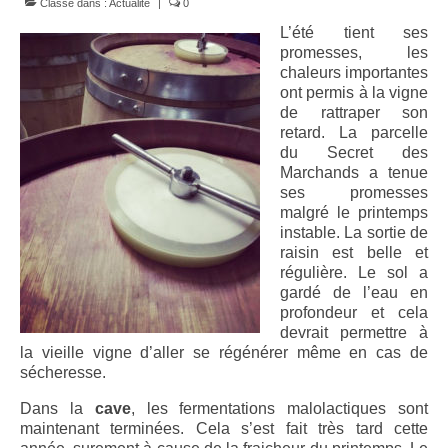
Les Schistes
Classé dans :
Actualité
|
0
L’été tient ses
L’Altitude
promesses, les
chaleurs importantes
Un vent du Nord
ont permis à la vigne
de rattraper son
Nos vins
retard. La parcelle
du Secret des
Vins secs
Marchands a tenue
ses promesses
Le Secret des Marchands, Vin de France
malgré le printemps
rouge sec 2015
instable. La sortie de
raisin est belle et
Le Secret des Marchands, Côtes Catalanes
régulière. Le sol a
rouge sec 2016
gardé de l’eau en
profondeur et cela
Le Secret des Marchands, Côtes Catalanes
devrait permettre à
rouge sec 2017
la vieille vigne d’aller se régénérer même en cas de
sécheresse.
Vins doux vintage
Dans la
cave
, les fermentations malolactiques sont
maintenant terminées. Cela s’est fait très tard cette
Le Secret des Marchands, AOP Maury rouge