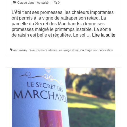
doux 2010
Classé dans :
Actualité
|
0
L’été tient ses promesses, les chaleurs importantes
Le Secret des Marchands, AOP Maury rouge
ont permis à la vigne de rattraper son retard. La
doux 2011
parcelle du Secret des Marchands a tenue ses
promesses malgré le printemps instable. La sortie
Le Secret des Marchands, AOP Maury rouge
de raisin est belle et régulière. Le sol …
Lire la suite­­
doux 2013
Le Secret des Marchands, AOP Maury rouge
aop maury
,
cave
,
côtes catalanes
,
vin rouge doux
,
vin rouge sec
,
vinification
doux 2014
Boutique
Wine Style
Contact