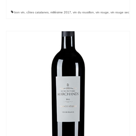
bon vin
,
côtes catalanes
,
millésime 2017
,
vin du rousillon
,
vin rouge
,
vin rouge sec