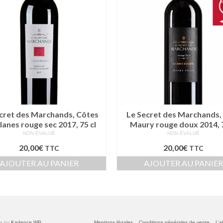
cret des Marchands, Côtes
Le Secret des Marchands
lanes rouge sec 2017, 75 cl
Maury rouge doux 2014, 7
NON ÉVALUÉ
NON ÉVALUÉ
20,00
€
20,00
€
TTC
TTC
AJOUTER AU PANIER
AJOUTER AU PANIE
me by
Kadence WP
Mentions légales
Conditions générales de vente
L’a