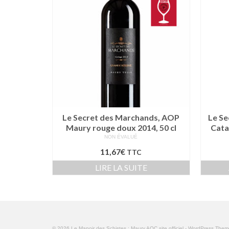
Le Secret des Marchands, AOP
Le Se
Maury rouge doux 2014, 50 cl
Cata
NON ÉVALUÉ
11,67
€
TTC
LIRE LA SUITE
© 2026 Le Manoir des Schistes : Maury AOC site officiel - WordPress The