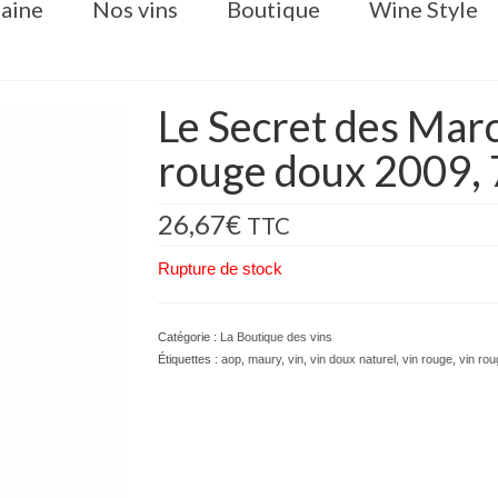
aine
Nos vins
Boutique
Wine Style
Le Secret des Ma
rouge doux 2009, 
26,67
€
TTC
Rupture de stock
Catégorie :
La Boutique des vins
Étiquettes :
aop
,
maury
,
vin
,
vin doux naturel
,
vin rouge
,
vin ro