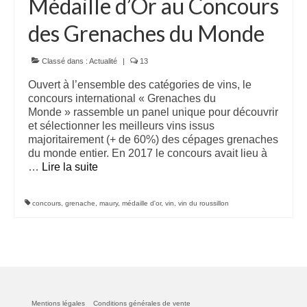
Médaille d’Or au Concours
doux 2010
des Grenaches du Monde
Le Secret des Marchands, AOP Maury rouge
doux 2011
Classé dans :
Actualité
|
13
Le Secret des Marchands, AOP Maury rouge
Ouvert à l’ensemble des catégories de vins, le
doux 2013
concours international « Grenaches du
Monde » rassemble un panel unique pour découvrir
Le Secret des Marchands, AOP Maury rouge
et sélectionner les meilleurs vins issus
doux 2014
majoritairement (+ de 60%) des cépages grenaches
du monde entier. En 2017 le concours avait lieu à
Boutique
…
Lire la suite­­
Wine Style
concours
,
grenache
,
maury
,
médaille d'or
,
vin
,
vin du roussillon
Contact
Mentions légales
Conditions générales de vente