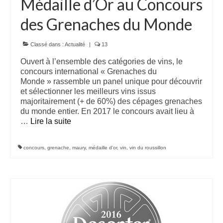
Médaille d’Or au Concours
doux 2010
des Grenaches du Monde
Le Secret des Marchands, AOP Maury rouge
doux 2011
Classé dans :
Actualité
|
13
Le Secret des Marchands, AOP Maury rouge
Ouvert à l’ensemble des catégories de vins, le
doux 2013
concours international « Grenaches du
Monde » rassemble un panel unique pour découvrir
Le Secret des Marchands, AOP Maury rouge
et sélectionner les meilleurs vins issus
doux 2014
majoritairement (+ de 60%) des cépages grenaches
du monde entier. En 2017 le concours avait lieu à
Boutique
…
Lire la suite­­
Wine Style
concours
,
grenache
,
maury
,
médaille d'or
,
vin
,
vin du roussillon
Contact