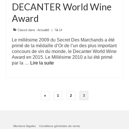
DECANTER World Wine
Award
Classé dans :
Actualité
|
14
Le millésime 2009 du Secret Des Marchands a été
primé de la médaille d’Or de l’un des plus important
concours de vin du monde, le Decanter World Wine
Award en 2015. Le Millésime 2010 a lui été primé
par la …
Lire la suite­­
Navigation
«
1
2
3
des
articles
Mentions légales
Conditions générales de vente