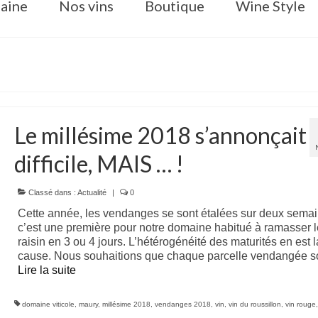
aine
Nos vins
Boutique
Wine Style
Le millésime 2018 s’annonçait
difficile, MAIS … !
Classé dans :
Actualité
|
0
Cette année, les vendanges se sont étalées sur deux semai
c’est une première pour notre domaine habitué à ramasser l
raisin en 3 ou 4 jours. L’hétérogénéité des maturités en est l
cause. Nous souhaitions que chaque parcelle vendangée s
Lire la suite­­
domaine viticole
,
maury
,
millésime 2018
,
vendanges 2018
,
vin
,
vin du roussillon
,
vin rouge