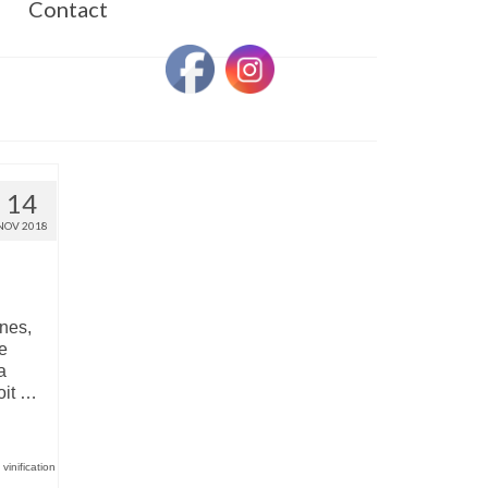
Contact
14
NOV 2018
nes,
e
a
oit …
,
vinification